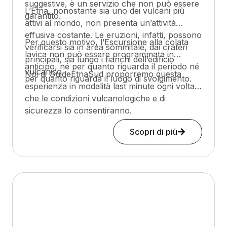
suggestive, è un servizio che non può essere
L’Etna, nonostante sia uno dei vulcani più
garantito.
attivi al mondo, non presenta un’attività
effusiva costante. Le eruzioni, infatti, possono
Per questo motivo, l’Escursione alla colata
verificarsi sia in area sommitale, dai crateri
lavica non può essere programmata in
principali, sia lungo i fianchi dell’edificio
anticipo, né per quanto riguarda il periodo né
vulcanico.
Noi di GuideEtnaSud proporremo questa
per quanto riguarda il luogo di svolgimento.
esperienza in modalità last minute ogni volta
che le condizioni vulcanologiche e di
sicurezza lo consentiranno.
Scopri di più