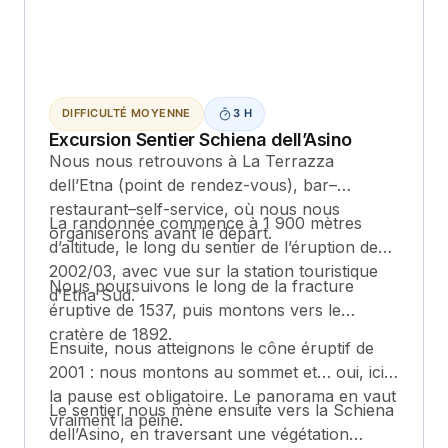
DIFFICULTÉ MOYENNE
3 H
Excursion Sentier Schiena dell’Asino
Nous nous retrouvons à La Terrazza
dell’Etna (point de rendez-vous), bar–
restaurant–self-service, où nous nous
La randonnée commence à 1 900 mètres
organiserons avant le départ.
d’altitude, le long du sentier de l’éruption de
2002/03, avec vue sur la station touristique
Nous poursuivons le long de la fracture
d’Etna Sud.
éruptive de 1537, puis montons vers le
cratère de 1892.
Ensuite, nous atteignons le cône éruptif de
2001 : nous montons au sommet et… oui, ici
la pause est obligatoire. Le panorama en vaut
Le sentier nous mène ensuite vers la Schiena
vraiment la peine.
dell’Asino, en traversant une végétation