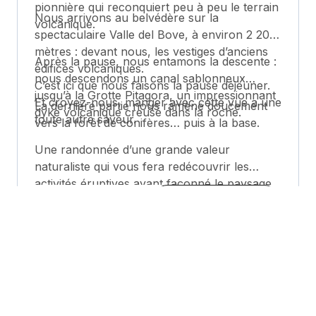
pionnière qui reconquiert peu à peu le terrain
Nous arrivons au belvédère sur la
volcanique.
spectaculaire Valle del Bove, à environ 2 200
mètres : devant nous, les vestiges d’anciens
Après la pause, nous entamons la descente :
édifices volcaniques.
nous descendons un canal sablonneux
C’est ici que nous faisons la pause déjeuner.
jusqu’à la Grotte Pitagora, un impressionnant
Et croyez-nous, manger avec cette vue a une
La dernière partie nous ramène doucement
dyke volcanique creusé dans la roche.
toute autre saveur.
vers la forêt de conifères… puis à la base.
Une randonnée d’une grande valeur
naturaliste qui vous fera redécouvrir les
activités éruptives ayant façonné le paysage
actuel.
En savoir plus