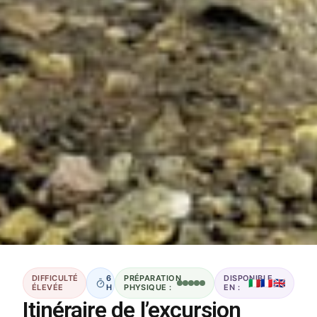
DIFFICULTÉ
6
PRÉPARATION
DISPONIBLE
🇮🇹
🇫🇷
🇬🇧
ÉLEVÉE
H
PHYSIQUE :
EN :
Itinéraire de l’excursion